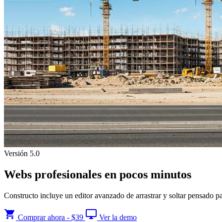
Versión 5.0
Webs profesionales en pocos minutos
Constructo incluye un editor avanzado de arrastrar y soltar pensado par
shopping_cart
desktop_windows
Comprar ahora - $39
Ver la demo