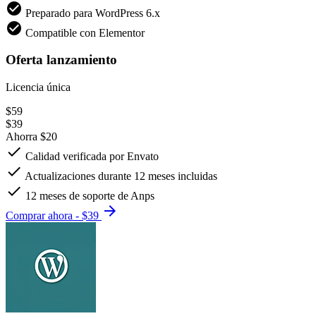
check_circle
Preparado para WordPress 6.x
check_circle
Compatible con Elementor
Oferta lanzamiento
Licencia única
$59
$39
Ahorra $20
check
Calidad verificada por Envato
check
Actualizaciones durante 12 meses incluidas
check
12 meses de soporte de Anps
arrow_forward
Comprar ahora - $39