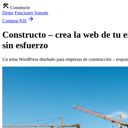
construction
Constructo
Demo
Funciones
Soporte
arrow_forward
Comprar $39
Constructo – crea la web de tu 
sin esfuerzo
Un tema WordPress diseñado para empresas de construcción –
respon